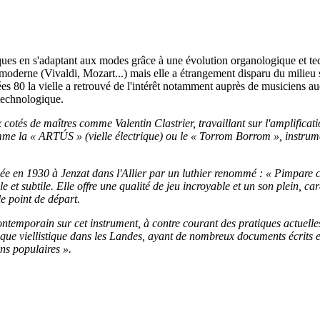
́poques en s'adaptant aux modes grâce à une évolution organologique et 
ent moderne (Vivaldi, Mozart...) mais elle a étrangement disparu du mili
80 la vielle a retrouvé de l'intérêt notamment auprès de musiciens au
 technologique.
 cotés de maîtres comme Valentin Clastrier, travaillant sur l'amplific
me la « ARTÚS » (vielle électrique) ou le « Torrom Borrom », instrume
riquée en 1930 à Jenzat dans l'Allier par un luthier renommé : « Pimpar
 et subtile. Elle offre une qualité de jeu incroyable et un son plein, car
le point de départ.
contemporain sur cet instrument, à contre courant des pratiques actuelle
ratique viellistique dans les Landes, ayant de nombreux documents écrits e
ns populaires ».