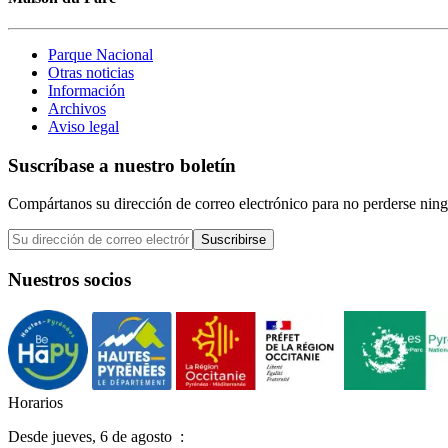
Parque Nacional
Otras noticias
Información
Archivos
Aviso legal
Suscríbase a nuestro boletín
Compártanos su dirección de correo electrónico para no perderse ning
Suscribirse
Nuestros socios
H
o
r
a
r
i
o
s
Desde
jueves, 6 de agosto
: