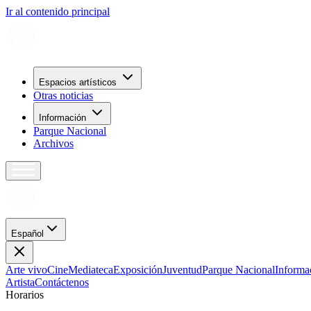
Ir al contenido principal
Espacios artísticos
Otras noticias
Información
Parque Nacional
Archivos
Español
Arte vivo
Cine
Mediateca
Exposición
Juventud
Parque Nacional
Informa
Artista
Contáctenos
H
o
r
a
r
i
o
s