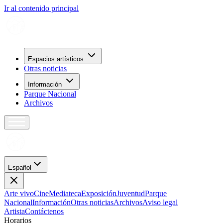
Ir al contenido principal
Espacios artísticos
Otras noticias
Información
Parque Nacional
Archivos
Español
Arte vivo
Cine
Mediateca
Exposición
Juventud
Parque
Nacional
Información
Otras noticias
Archivos
Aviso legal
Artista
Contáctenos
H
o
r
a
r
i
o
s