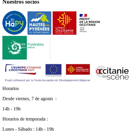
Nuestros socios
H
o
r
a
r
i
o
s
Desde
viernes, 7 de agosto
:
14h - 19h
Horarios de temporada :
Lunes - Sábado : 14h - 19h