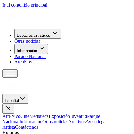
Ir al contenido principal
Espacios artísticos
Otras noticias
Información
Parque Nacional
Archivos
Español
Arte vivo
Cine
Mediateca
Exposición
Juventud
Parque
Nacional
Información
Otras noticias
Archivos
Aviso legal
Artista
Contáctenos
H
o
r
a
r
i
o
s