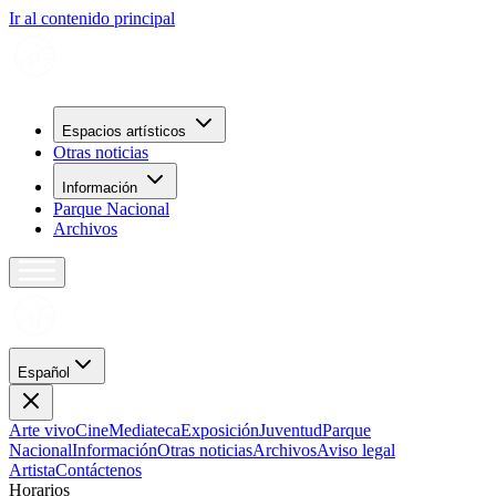
Ir al contenido principal
Espacios artísticos
Otras noticias
Información
Parque Nacional
Archivos
Español
Arte vivo
Cine
Mediateca
Exposición
Juventud
Parque
Nacional
Información
Otras noticias
Archivos
Aviso legal
Artista
Contáctenos
H
o
r
a
r
i
o
s