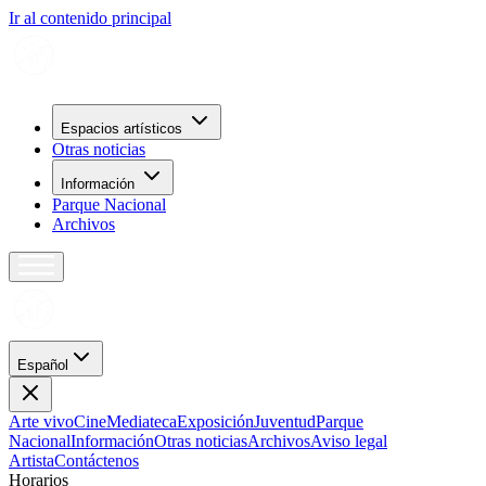
Ir al contenido principal
Espacios artísticos
Otras noticias
Información
Parque Nacional
Archivos
Español
Arte vivo
Cine
Mediateca
Exposición
Juventud
Parque
Nacional
Información
Otras noticias
Archivos
Aviso legal
Artista
Contáctenos
H
o
r
a
r
i
o
s