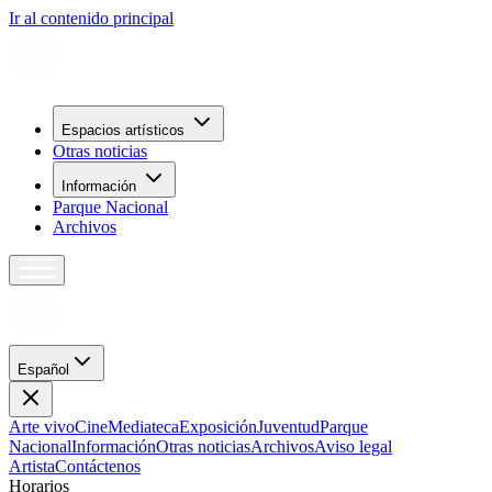
Ir al contenido principal
Espacios artísticos
Otras noticias
Información
Parque Nacional
Archivos
Español
Arte vivo
Cine
Mediateca
Exposición
Juventud
Parque
Nacional
Información
Otras noticias
Archivos
Aviso legal
Artista
Contáctenos
H
o
r
a
r
i
o
s