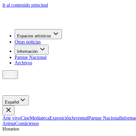
Ir al contenido principal
Espacios artísticos
Otras noticias
Información
Parque Nacional
Archivos
Español
Arte vivo
Cine
Mediateca
Exposición
Juventud
Parque Nacional
Informa
Artista
Contáctenos
H
o
r
a
r
i
o
s