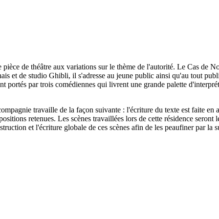
ièce de théâtre aux variations sur le thème de l'autorité. Le Cas de N
onais et de studio Ghibli, il s'adresse au jeune public ainsi qu'au tout pu
t portés par trois comédiennes qui livrent une grande palette d'interpré
mpagnie travaille de la façon suivante : l'écriture du texte est faite e
ositions retenues. Les scènes travaillées lors de cette résidence seron
ruction et l'écriture globale de ces scènes afin de les peaufiner par la su