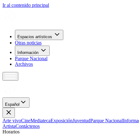
Ir al contenido principal
Espacios artísticos
Otras noticias
Información
Parque Nacional
Archivos
Español
Arte vivo
Cine
Mediateca
Exposición
Juventud
Parque Nacional
Informa
Artista
Contáctenos
H
o
r
a
r
i
o
s