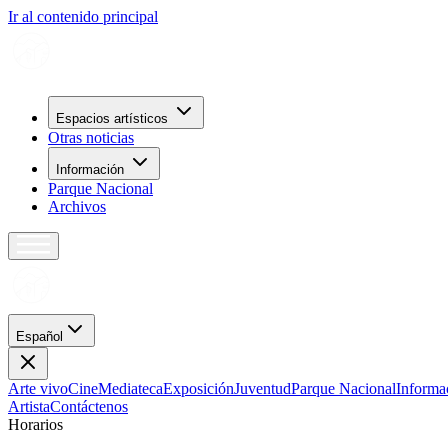
Ir al contenido principal
Espacios artísticos
Otras noticias
Información
Parque Nacional
Archivos
Español
Arte vivo
Cine
Mediateca
Exposición
Juventud
Parque Nacional
Informa
Artista
Contáctenos
H
o
r
a
r
i
o
s