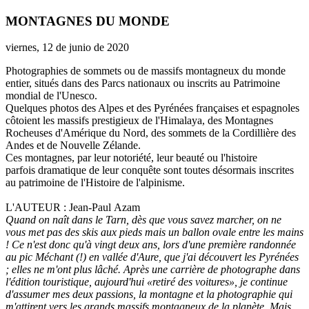
MONTAGNES DU MONDE
viernes, 12 de junio de 2020
Photographies de sommets ou de massifs montagneux du monde
entier, situés dans des Parcs nationaux ou inscrits au Patrimoine
mondial de l'Unesco.
Quelques photos des Alpes et des Pyrénées françaises et espagnoles
côtoient les massifs prestigieux de l'Himalaya, des Montagnes
Rocheuses d'Amérique du Nord, des sommets de la Cordillière des
Andes et de Nouvelle Zélande.
Ces montagnes, par leur notoriété, leur beauté ou l'histoire
parfois dramatique de leur conquête sont toutes désormais inscrites
au patrimoine de l'Histoire de l'alpinisme.
L'AUTEUR : Jean-Paul Azam
Quand on naît dans le Tarn, dès que vous savez marcher, on ne
vous met pas des skis aux pieds mais un ballon ovale entre les mains
! Ce n'est donc qu'à vingt deux ans, lors d'une première randonnée
au pic Méchant (!) en vallée d'Aure, que j'ai découvert les Pyrénées
; elles ne m'ont plus lâché. Après une carrière de photographe dans
l'édition touristique, aujourd'hui «retiré des voitures», je continue
d'assumer mes deux passions, la montagne et la photographie qui
m'attirent vers les grands massifs montagneux de la planète. Mais