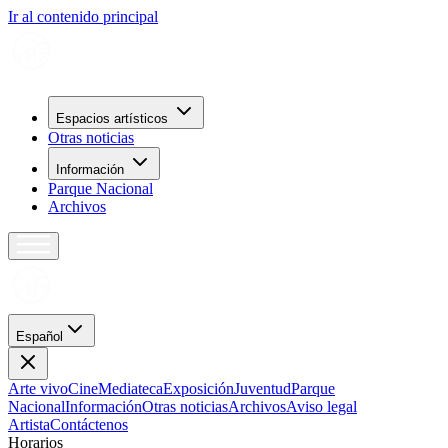
Ir al contenido principal
Espacios artísticos
Otras noticias
Información
Parque Nacional
Archivos
Español
Arte vivo
Cine
Mediateca
Exposición
Juventud
Parque
Nacional
Información
Otras noticias
Archivos
Aviso legal
Artista
Contáctenos
H
o
r
a
r
i
o
s