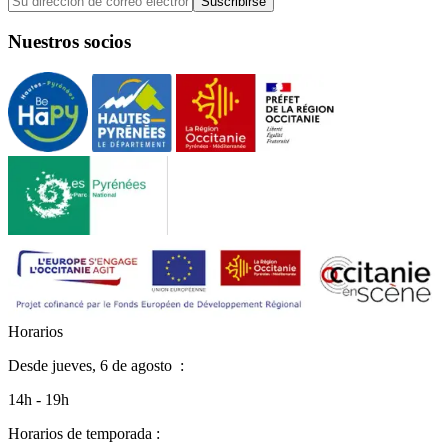
Suscribirse
Nuestros socios
H
o
r
a
r
i
o
s
Desde
jueves, 6 de agosto
:
14h - 19h
Horarios de temporada :