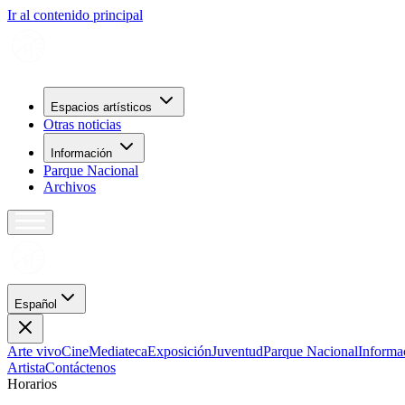
Ir al contenido principal
Espacios artísticos
Otras noticias
Información
Parque Nacional
Archivos
Español
Arte vivo
Cine
Mediateca
Exposición
Juventud
Parque Nacional
Informa
Artista
Contáctenos
H
o
r
a
r
i
o
s