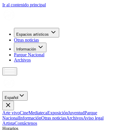
Ir al contenido principal
Espacios artísticos
Otras noticias
Información
Parque Nacional
Archivos
Español
Arte vivo
Cine
Mediateca
Exposición
Juventud
Parque
Nacional
Información
Otras noticias
Archivos
Aviso legal
Artista
Contáctenos
H
o
r
a
r
i
o
s