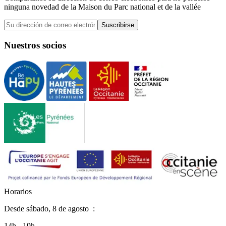
ninguna novedad de la Maison du Parc national et de la vallée
Suscribirse
Nuestros socios
H
o
r
a
r
i
o
s
Desde
sábado, 8 de agosto
:
14h - 19h