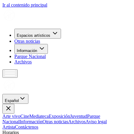
Ir al contenido principal
Espacios artísticos
Otras noticias
Información
Parque Nacional
Archivos
Español
Arte vivo
Cine
Mediateca
Exposición
Juventud
Parque
Nacional
Información
Otras noticias
Archivos
Aviso legal
Artista
Contáctenos
H
o
r
a
r
i
o
s