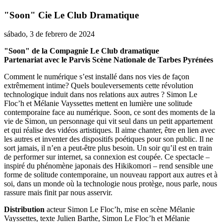
"Soon" Cie Le Club Dramatique
sábado, 3 de febrero de 2024
"Soon" de la Compagnie Le Club dramatique
Partenariat avec le Parvis Scène Nationale de Tarbes Pyrénées
Comment le numérique s’est installé dans nos vies de façon
extrêmement intime? Quels bouleversements cette révolution
technologique induit dans nos relations aux autres ? Simon Le
Floc’h et Mélanie Vayssettes mettent en lumière une solitude
contemporaine face au numérique. Soon, ce sont des moments de la
vie de Simon, un personnage qui vit seul dans un petit appartement
et qui réalise des vidéos artistiques. Il aime chanter, être en lien avec
les autres et inventer des dispositifs poétiques pour son public. Il ne
sort jamais, il n’en a peut-être plus besoin. Un soir qu’il est en train
de performer sur internet, sa connexion est coupée. Ce spectacle –
inspiré du phénomène japonais des Hikikomori – rend sensible une
forme de solitude contemporaine, un nouveau rapport aux autres et à
soi, dans un monde où la technologie nous protège, nous parle, nous
rassure mais finit par nous asservir.
Distribution
acteur Simon Le Floc’h, mise en scène Mélanie
Vayssettes, texte Julien Barthe, Simon Le Floc’h et Mélanie