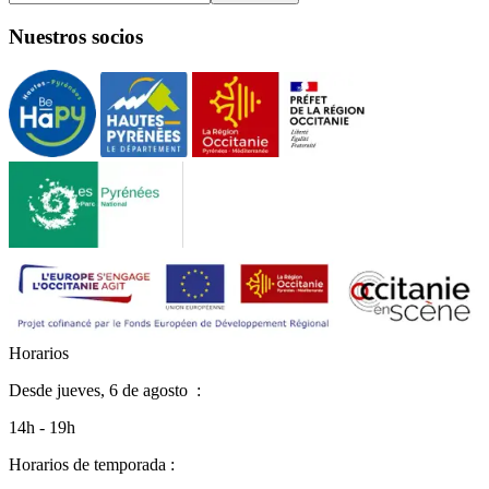
Nuestros socios
H
o
r
a
r
i
o
s
Desde
jueves, 6 de agosto
:
14h - 19h
Horarios de temporada :