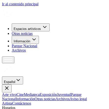
Ir al contenido principal
Espacios artísticos
Otras noticias
Información
Parque Nacional
Archivos
Español
Arte vivo
Cine
Mediateca
Exposición
Juventud
Parque
Nacional
Información
Otras noticias
Archivos
Aviso legal
Artista
Contáctenos
H
o
r
a
r
i
o
s