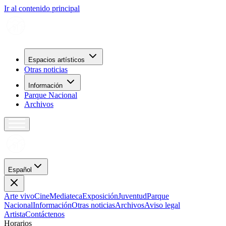
Ir al contenido principal
Espacios artísticos
Otras noticias
Información
Parque Nacional
Archivos
Español
Arte vivo
Cine
Mediateca
Exposición
Juventud
Parque
Nacional
Información
Otras noticias
Archivos
Aviso legal
Artista
Contáctenos
H
o
r
a
r
i
o
s