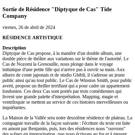
Sortie de Résidence "Diptyque de Cas" Tide
Company
viernes, 26 de abril de 2024
RÉSIDENCE ARTISTIQUE
Description
Diptyque de Cas propose, à la manière d'un double album, une
double pièce de théâtre aux variations sur le thème de l'autorité. Le
Cas de Nozomi la Grenouille, nous plonge dans le voyage
initiatique d'une petite fille qui n'arrive pas à ouvrir sa main. Aux
allures de conte japonais et de studio Ghibli, il s'adresse au jeune
public ainsi qu'au tout public. Le Cas de Winston Smith, pour public
averti, propose un thriller terrifiant qui a pour cadre un appartement
londonien. Ces deux Cas sont portés par trois comédiennes qui
livrent une grande palette d'interprétation. Mapping, magie et
ventriloquie se mettent au service de ces histoires merveilleuses ou
inquiétantes.
La Maison de la Vallée sera notre deuxième résidence de plateau. La
compagnie travaille de la façon suivante : l'écriture du texte est faite
en amont par Benjamin, puis, lors des résidences nous "ouvrons"
des scènes en improvisation, que nous écrivons au fur et à mesure