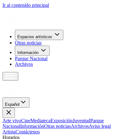
Ir al contenido principal
Espacios artísticos
Otras noticias
Información
Parque Nacional
Archivos
Español
Arte vivo
Cine
Mediateca
Exposición
Juventud
Parque
Nacional
Información
Otras noticias
Archivos
Aviso legal
Artista
Contáctenos
H
o
r
a
r
i
o
s