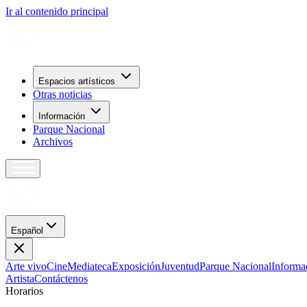
Ir al contenido principal
Espacios artísticos
Otras noticias
Información
Parque Nacional
Archivos
Español
Arte vivo
Cine
Mediateca
Exposición
Juventud
Parque Nacional
Informa
Artista
Contáctenos
H
o
r
a
r
i
o
s