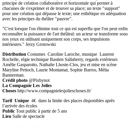
principe de création collaborative et horizontale qui permet à
chacun­e­s de s'exprimer et de trouver sa place; un texte "support"
pour une création qui dépasse le texte; une esthétique en adéquation
avec les principes du théâtre "pauvre".
"C'est lorsque l'on élimine tout ce qui est superflu que l'on peut enfin
reconnaître la puissance de l'art théâtral: un acteur se transforme sous
nos yeux en utilisant uniquement son corps, ses impulsions
intérieures." Jerzy Grotowski
Distribution
Costumes Caroline Laroche, musique Laurent
Rochelle, régie technique Bastien Sallaberry, regards extérieurs
Amélie Gasparotto, Nathalie Lhoste-Clos, jeu et mise en scène
Maryline Petioch, Laurie Montamat, Sophie Barros, Mélia
Bannerman.
Crédit photo
@Pixbynot
La Compagnie Les Jolies
Choses
http://www.compagnielesjolieschoses.fr/
Tarif Unique
4€ dans la limite des places disponibles après
l’arrivée des écoles
Public
Tout public à partir de 5 ans
Lieu
Salle de spectacle