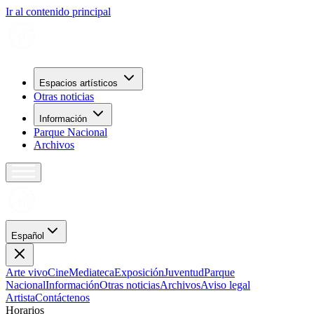
Ir al contenido principal
Espacios artísticos
Otras noticias
Información
Parque Nacional
Archivos
Español
Arte vivo
Cine
Mediateca
Exposición
Juventud
Parque
Nacional
Información
Otras noticias
Archivos
Aviso legal
Artista
Contáctenos
H
o
r
a
r
i
o
s