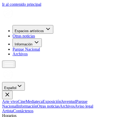
Ir al contenido principal
Espacios artísticos
Otras noticias
Información
Parque Nacional
Archivos
Español
Arte vivo
Cine
Mediateca
Exposición
Juventud
Parque
Nacional
Información
Otras noticias
Archivos
Aviso legal
Artista
Contáctenos
H
o
r
a
r
i
o
s