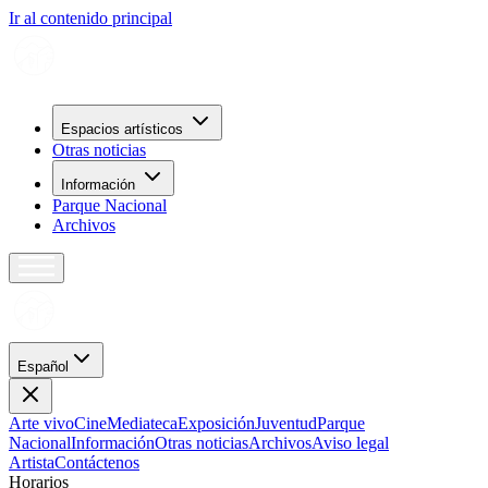
Ir al contenido principal
Espacios artísticos
Otras noticias
Información
Parque Nacional
Archivos
Español
Arte vivo
Cine
Mediateca
Exposición
Juventud
Parque
Nacional
Información
Otras noticias
Archivos
Aviso legal
Artista
Contáctenos
H
o
r
a
r
i
o
s