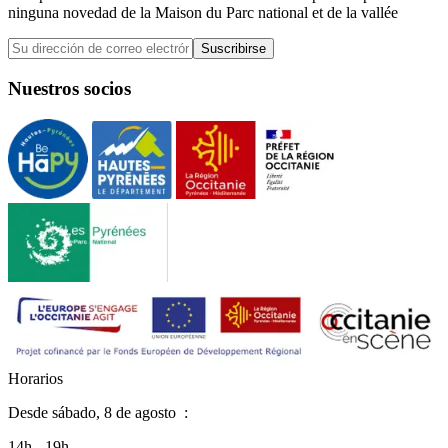
ninguna novedad de la Maison du Parc national et de la vallée
Suscribirse
Nuestros socios
H
o
r
a
r
i
o
s
Desde
sábado, 8 de agosto
:
14h - 19h