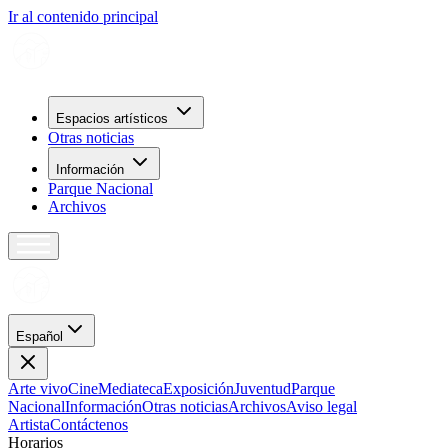
Ir al contenido principal
Espacios artísticos
Otras noticias
Información
Parque Nacional
Archivos
Español
Arte vivo
Cine
Mediateca
Exposición
Juventud
Parque
Nacional
Información
Otras noticias
Archivos
Aviso legal
Artista
Contáctenos
H
o
r
a
r
i
o
s