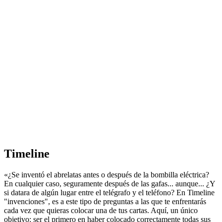
En cualquier caso, seguramente después de las gafas... aunque... ¿Y
si datara de algún lugar entre el telégrafo y el teléfono? En Timeline
"invenciones", es a este tipo de preguntas a las que te enfrentarás
cada vez que quieras colocar una de tus cartas. Aquí, un único
objetivo: ser el primero en haber colocado correctamente todas sus
cartas.» es un pequeño juego de cartas con reglas muy sencillas, que
se puede compartir en familia, a lo largo de varias generaciones; se
trata de volver a poner en orden cronológico eventos, obras o
descubrimientos unos con respecto a otros. ¡Este juego es una forma
muy lúdica de percibir la Historia a través de sus grandes episodios
y sus pequeñas anécdotas!
Para todos los públicos a partir de 8 años
2 a 8 jugadores
15 minutes
Timeline
«¿Se inventó el abrelatas antes o después de la bombilla eléctrica?
En cualquier caso, seguramente después de las gafas... aunque... ¿Y
si datara de algún lugar entre el telégrafo y el teléfono? En Timeline
"invenciones", es a este tipo de preguntas a las que te enfrentarás
cada vez que quieras colocar una de tus cartas. Aquí, un único
objetivo: ser el primero en haber colocado correctamente todas sus